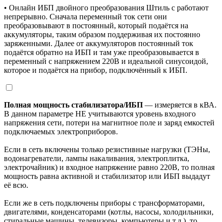
• Онлайн ИБП двойного преобразования Штиль с работают
непрерывно. Сначала переменный ток сети они
преобразовывают в постоянный, который подаётся на
аккумуляторы, таким образом поддерживая их постоянно
заряженными. Далее от аккумуляторов постоянный ток
подаётся обратно на ИБП и там уже преобразовывается в
переменный с напряжением 220В и идеальной синусоидой,
которое и подаётся на прибор, подключённый к ИБП.
Полная мощность стабилизатора/ИБП
— измеряется в кВА.
В данном параметре НЕ учитываются уровень входного
напряжения сети, потери на магнитное поле и заряд емкостей
подключаемых электроприборов.
Если в сеть включены только резистивные нагрузки (ТЭНы,
водонагреватели, лампы накаливания, электроплитка,
электрочайник) и входное напряжение равно 220В, то полная
мощность равна активной и стабилизатор или ИБП выдадут
её всю.
Если же в сеть подключены приборы с трансформаторами,
двигателями, конденсаторами (котлы, насосы, холодильники,
стиральные машины, телевизоры, компьютеры и т.д.), то