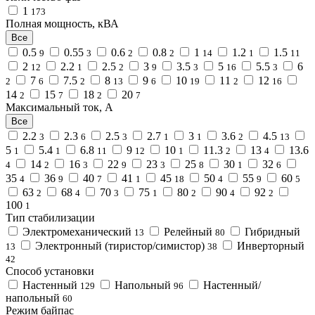
1
173
Полная мощность, кВА
Все
0.5
0.55
0.6
0.8
1
1.2
1.5
9
3
2
2
14
1
11
2
2.2
2.5
3
3.5
5
5.5
6
12
1
2
9
3
16
3
7
7.5
8
9
10
11
12
2
6
2
13
6
19
2
16
14
15
18
20
2
7
2
7
Максимальный ток, А
Все
2.2
2.3
2.5
2.7
3
3.6
4.5
3
6
3
1
1
2
13
5
5.4
6.8
9
10
11.3
13
13.6
1
1
11
12
1
2
4
14
16
22
23
25
30
32
4
2
3
9
3
8
1
6
35
36
40
41
45
50
55
60
4
9
7
1
18
4
9
5
63
68
70
75
80
90
92
2
4
3
1
2
4
2
100
1
Тип стабилизации
Электромеханический
Релейный
Гибридный
13
80
Электронный (тиристор/симистор)
Инверторный
13
38
42
Способ установки
Настенный
Напольный
Настенный/
129
96
напольный
60
Режим байпас