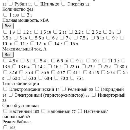
Рубин
Штиль
Энергия
13
11
20
52
Количество фаз
1
3
138
3
Полная мощность, кВА
Все
1
1.2
1.5
2
2.2
2.5
3
9
1
10
11
1
2
9
3.5
5
5.5
6
7
7.5
8
9
3
16
3
2
6
2
13
7
10
11
12
14
15
16
2
16
2
9
Максимальный ток, А
Все
4.5
5
5.4
6.8
9
10
11.3
8
1
1
10
11
1
2
13
13.6
14
16
22
23
25
30
5
4
2
3
11
3
8
1
32
35
36
40
41
45
50
55
6
4
9
7
1
15
4
60
63
68
70
75
9
5
2
4
3
1
Тип стабилизации
Электромеханический
Релейный
Гибридный
14
66
Электронный (тиристор/симистор)
Инверторный
14
33
28
Способ установки
Настенный
Напольный
Настенный/
105
77
напольный
49
Режим байпас
103