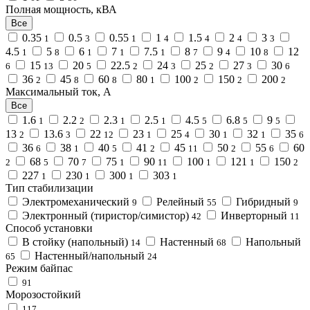
Полная мощность, кВА
Все
0.35
0.5
0.55
1
1.5
2
3
1
3
1
4
4
4
3
4.5
5
6
7
7.5
8
9
10
12
1
8
1
1
1
7
4
8
15
20
22.5
24
25
27
30
6
13
5
2
3
2
3
6
36
45
60
80
100
150
200
2
8
8
1
2
2
2
Максимальный ток, А
Все
1.6
2.2
2.3
2.5
4.5
6.8
9
1
2
1
1
5
5
5
13
13.6
22
23
25
30
32
35
2
3
12
1
4
1
1
6
36
38
40
41
45
50
55
60
6
1
5
2
11
2
6
68
70
75
90
100
121
150
2
5
7
1
11
1
1
2
227
230
300
303
1
1
1
1
Тип стабилизации
Электромеханический
Релейный
Гибридный
9
55
9
Электронный (тиристор/симистор)
Инверторный
42
11
Способ установки
В стойку (напольный)
Настенный
Напольный
14
68
Настенный/напольный
65
24
Режим байпас
91
Морозостойкий
117