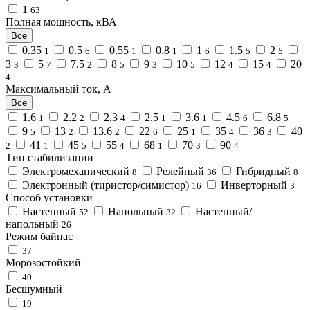
1
63
Полная мощность, кВА
Все
0.35
0.5
0.55
0.8
1
1.5
2
1
6
1
1
6
5
5
3
5
7.5
8
9
10
12
15
20
3
7
2
5
3
5
4
4
4
Максимальный ток, А
Все
1.6
2.2
2.3
2.5
3.6
4.5
6.8
1
2
4
1
1
6
5
9
13
13.6
22
25
35
36
40
5
2
2
6
1
4
3
41
45
55
68
70
90
2
1
5
4
1
3
4
Тип стабилизации
Электромеханический
Релейный
Гибридный
8
36
8
Электронный (тиристор/симистор)
Инверторный
16
3
Способ установки
Настенный
Напольный
Настенный/
52
32
напольный
26
Режим байпас
37
Морозостойкий
40
Бесшумный
19