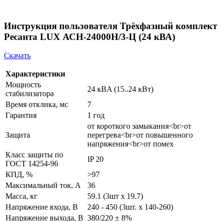
Инструкция пользователя Трёхфазный комплект
Ресанта LUX АСН-24000Н/3-Ц (24 кВА)
Скачать
Характеристики
Мощность
24 кВA (15..24 кВт)
стабилизатора
Время отклика, мс
7
Гарантия
1 год
от короткого замыкания<br>от
Защита
перегрева<br>от повышенного
напряжения<br>от помех
Класс защиты по
IP 20
ГОСТ 14254-96
КПД, %
>97
Максимальный ток, А
36
Масса, кг
59.1 (3шт х 19.7)
Напряжение входа, В
240 - 450 (3шт. х 140-260)
Напряжение выхода, В
380/220 ± 8%