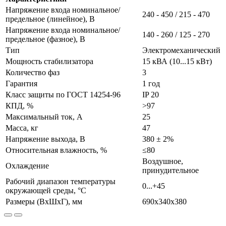
Напряжение входа номинальное/
240 - 450 / 215 - 470
предельное (линейное), В
Напряжение входа номинальное/
140 - 260 / 125 - 270
предельное (фазное), В
Тип
Электромеханический
Мощность стабилизатора
15 кВА (10...15 кВт)
Количество фаз
3
Гарантия
1 год
Класс защиты по ГОСТ 14254-96
IP 20
КПД, %
>97
Максимальный ток, А
25
Масса, кг
47
Напряжение выхода, В
380 ± 2%
Относительная влажность, %
≤80
Воздушное,
Охлаждение
принудительное
Рабочий диапазон температуры
0...+45
окружающей среды, °С
Размеры (ВхШхГ), мм
690х340х380