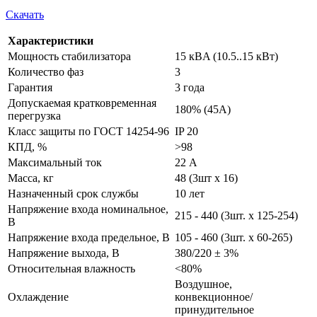
Скачать
Характеристики
Мощность стабилизатора
15 кВA (10.5..15 кВт)
Количество фаз
3
Гарантия
3 года
Допускаемая кратковременная
180% (45А)
перегрузка
Класс защиты по ГОСТ 14254-96
IP 20
КПД, %
>98
Максимальный ток
22 А
Масса, кг
48 (3шт х 16)
Назначенный срок службы
10 лет
Напряжение входа номинальное,
215 - 440 (3шт. х 125-254)
В
Напряжение входа предельное, В
105 - 460 (3шт. х 60-265)
Напряжение выхода, В
380/220 ± 3%
Относительная влажность
<80%
Воздушное,
Охлаждение
конвекционное/
принудительное