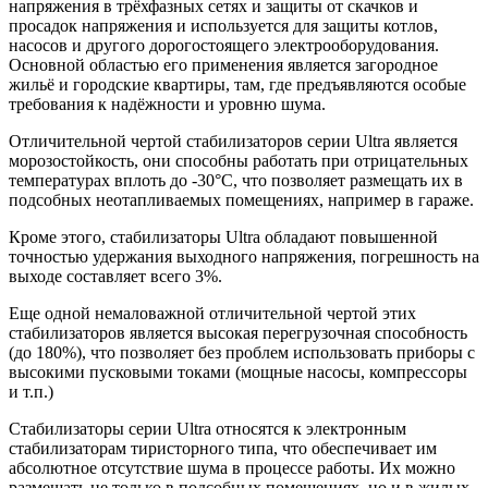
напряжения в трёхфазных сетях и защиты от скачков и
просадок напряжения и используется для защиты котлов,
насосов и другого дорогостоящего электрооборудования.
Основной областью его применения является загородное
жильё и городские квартиры, там, где предъявляются особые
требования к надёжности и уровню шума.
Отличительной чертой стабилизаторов серии Ultra является
морозостойкость, они способны работать при отрицательных
температурах вплоть до -30°C, что позволяет размещать их в
подсобных неотапливаемых помещениях, например в гараже.
Кроме этого, стабилизаторы Ultra обладают повышенной
точностью удержания выходного напряжения, погрешность на
выходе составляет всего 3%.
Еще одной немаловажной отличительной чертой этих
стабилизаторов является высокая перегрузочная способность
(до 180%), что позволяет без проблем использовать приборы с
высокими пусковыми токами (мощные насосы, компрессоры
и т.п.)
Стабилизаторы серии Ultra относятся к электронным
стабилизаторам тиристорного типа, что обеспечивает им
абсолютное отсутствие шума в процессе работы. Их можно
размещать не только в подсобных помещениях, но и в жилых