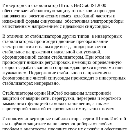
Инверторный стабилизатор Штиль ИнСтаб IS12000
обеспечивает абсолютную защиту от скачков и просадок
напряжения, электрических помех, колебаний частоты и
искажений формы синусоиды, обеспечивая электроприборы
качественным напряжением с идеальной синусоидой.
В отличии от стабилизаторов других типов, в инверторных
стабилизаторах происходит двойное преобразование
электроэнергии и на выходе всегда поддерживается
стабильное напряжения с идеальной синусоидой,
сформированной самим стабилизатором. При этом не
происходит никаких регулировок, имеющих определенную
скорость срабатывания и сопровождающихся щелчками или
жужжанием. Поддержание стабильного напряжения и
формирование чистой синусоиды происходит в инверторных
стабилизаторах непрерывно.
Стабилизаторы серии ИнСтаб оснащены электронной
защитой от аварии сети, перегрузки, перегрева и короткого
замыкания с функцией самовосстановления, а так же
варисторной защитой от грозовых и импульсных помех.
Используя инверторные стабилизаторы серии Штиль ИнСтаб
вы надёжно защитите ваши электроприборы от любых
проблем в энергосети, продлите срок их службы и обеспечите