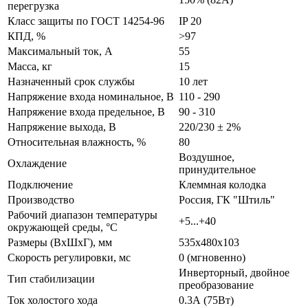
перегрузка
Класс защиты по ГОСТ 14254-96
IP 20
КПД, %
>97
Максимальный ток, А
55
Масса, кг
15
Назначенный срок службы
10 лет
Напряжение входа номинальное, В
110 - 290
Напряжение входа предельное, В
90 - 310
Напряжение выхода, В
220/230 ± 2%
Относительная влажность, %
80
Воздушное,
Охлаждение
принудительное
Подключение
Клеммная колодка
Производство
Россия, ГК "Штиль"
Рабочий диапазон температуры
+5...+40
окружающей среды, °С
Размеры (ВхШхГ), мм
535x480x103
Скорость регулировки, мс
0 (мгновенно)
Инверторный, двойное
Тип стабилизации
преобразование
Ток холостого хода
0.3А (75Вт)