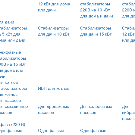
12 кВт для дома
стабилизаторы
стаби
или дачи
220В на 10 кВт
220В н
для дома и дачи
для д
ля дачи
табилизаторы
Стабилизаторы
Стабилизаторы
Стаби
 5 кВт для
для дачи 10 кВт
для дачи 15 кВт
12 кВ
ома или дачи
или д
рёхфазные
табилизаторы
80В на 15 кВт
ля дома или
ачи
ля котлов
табилизаторы
ИБП для котлов
ля котлов
ля насосов
ля скважинных
Для дренажных
Для колодезных
Для
асосов
насосов
насосов
вибра
насос
 фаза (220 В)
днофазные
Однофазные
Однофазные