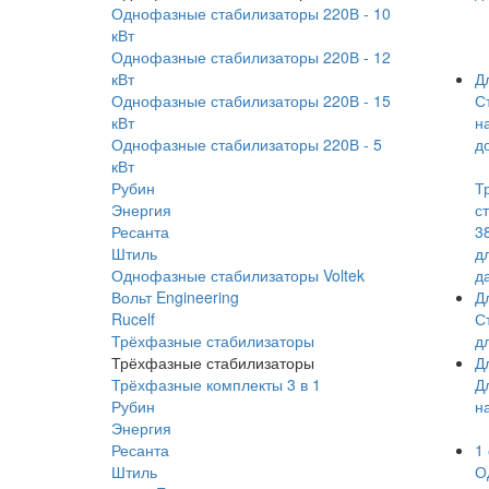
Однофазные стабилизаторы 220В - 10
кВт
Однофазные стабилизаторы 220В - 12
кВт
Д
Однофазные стабилизаторы 220В - 15
С
кВт
на
Однофазные стабилизаторы 220В - 5
д
кВт
Рубин
Т
Энергия
с
Ресанта
3
Штиль
д
Однофазные стабилизаторы Voltek
д
Вольт Engineering
Д
Rucelf
С
Трёхфазные стабилизаторы
д
Трёхфазные стабилизаторы
Д
Трёхфазные комплекты 3 в 1
Д
Рубин
н
Энергия
Ресанта
1
Штиль
О