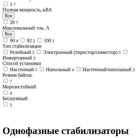
1
7
Полная мощность, кВА
Все
20
7
Максимальный ток, А
Все
90
92
100
4
2
1
Тип стабилизации
Релейный
Электронный (тиристор/симистор)
2
3
Инверторный
2
Способ установки
Настенный
Напольный
Настенный/напольный
5
4
2
Режим байпас
7
Морозостойкий
4
Бесшумный
5
Однофазные стабилизаторы