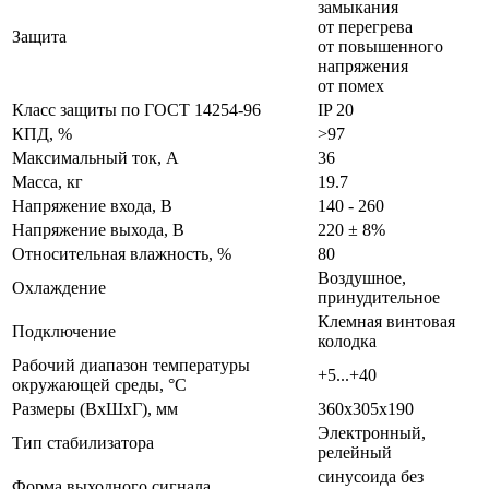
замыкания
от перегрева
Защита
от повышенного
напряжения
от помех
Класс защиты по ГОСТ 14254-96
IP 20
КПД, %
>97
Максимальный ток, А
36
Масса, кг
19.7
Напряжение входа, В
140 - 260
Напряжение выхода, В
220 ± 8%
Относительная влажность, %
80
Воздушное,
Охлаждение
принудительное
Клемная винтовая
Подключение
колодка
Рабочий диапазон температуры
+5...+40
окружающей среды, °С
Размеры (ВхШхГ), мм
360х305х190
Электронный,
Тип стабилизатора
релейный
синусоида без
Форма выходного сигнала