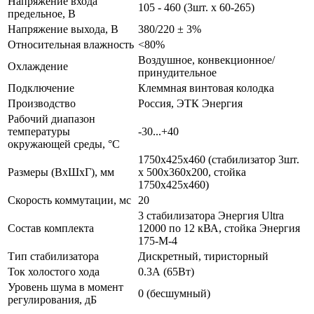
Напряжение входа
105 - 460 (3шт. х 60-265)
предельное, В
Напряжение выхода, В
380/220 ± 3%
Относительная влажность
<80%
Воздушное, конвекционное/
Охлаждение
принудительное
Подключение
Клеммная винтовая колодка
Производство
Россия, ЭТК Энергия
Рабочий диапазон
температуры
-30...+40
окружающей среды, °С
1750х425х460 (стабилизатор 3шт.
Размеры (ВхШхГ), мм
х 500х360х200, стойка
1750х425х460)
Скорость коммутации, мс
20
3 стабилизатора Энергия Ultra
Состав комплекта
12000 по 12 кВА, стойка Энергия
175-М-4
Тип стабилизатора
Дискретный, тиристорный
Ток холостого хода
0.3А (65Вт)
Уровень шума в момент
0 (бесшумный)
регулирования, дБ