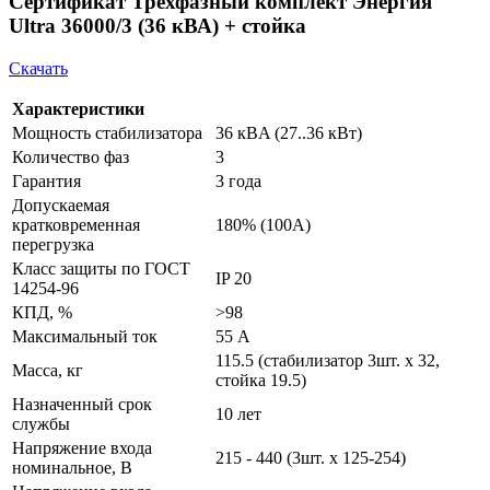
Сертификат Трёхфазный комплект Энергия
Ultra 36000/3 (36 кВА) + стойка
Скачать
Характеристики
Мощность стабилизатора
36 кВA (27..36 кВт)
Количество фаз
3
Гарантия
3 года
Допускаемая
кратковременная
180% (100А)
перегрузка
Класс защиты по ГОСТ
IP 20
14254-96
КПД, %
>98
Максимальный ток
55 А
115.5 (стабилизатор 3шт. х 32,
Масса, кг
стойка 19.5)
Назначенный срок
10 лет
службы
Напряжение входа
215 - 440 (3шт. х 125-254)
номинальное, В