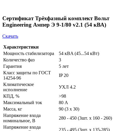
Сертификат Трёхфазный комплект Вольт
Engineering Ампер Э 9-1/80 v2.1 (54 кВА)
Скачать
Характеристики
Мощность стабилизатора
54 кВA (45...54 кВт)
Количество фаз
3
Гарантия
5 лет
Класс защиты по ГОСТ
IP 20
14254-96
Климатическое
УХЛ 4.2
исполнение
КПД, %
>98
Максимальный ток
80 А
Масса, кг
90 (3 х 30)
Напряжение входа
280 - 450 (3шт. х 160 - 260)
номинальное, В
Напряжение входа
235 - 495 (3шт. х 135-285)